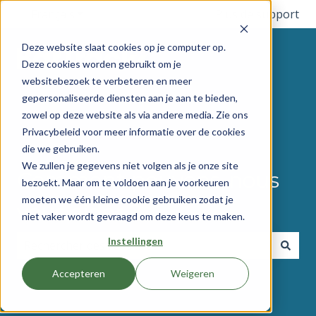
Français
Afficher le sous-menu pour les traductions
Plus de support
Deze website slaat cookies op je computer op.
Deze cookies worden gebruikt om je
websitebezoek te verbeteren en meer
gepersonaliseerde diensten aan je aan te bieden,
zowel op deze website als via andere media. Zie ons
Privacybeleid voor meer informatie over de cookies
die we gebruiken.
We zullen je gegevens niet volgen als je onze site
Comment pouvons-nous
bezoekt. Maar om te voldoen aan je voorkeuren
moeten we één kleine cookie gebruiken zodat je
vous aider ?
niet vaker wordt gevraagd om deze keus te maken.
Instellingen
Il n'y a aucune suggestion car le champ de recherche 
Accepteren
Weigeren