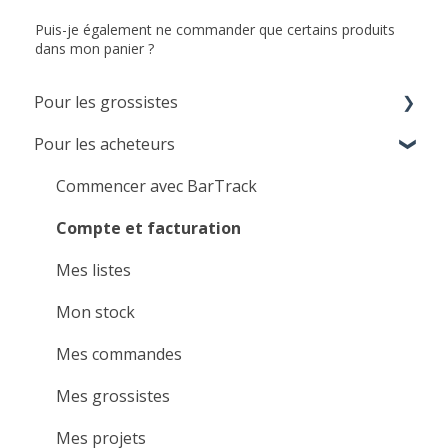
Puis-je également ne commander que certains produits
dans mon panier ?
Pour les grossistes
Pour les acheteurs
Démarrage pour les grossistes
Paramètres
Commencer avec BarTrack
Gestion client & Support
Compte et facturation
Bestellingen ontvangen
Mes listes
Services VMI
Mon stock
Vidéos d'instruction
Mes commandes
Mes grossistes
Mes projets