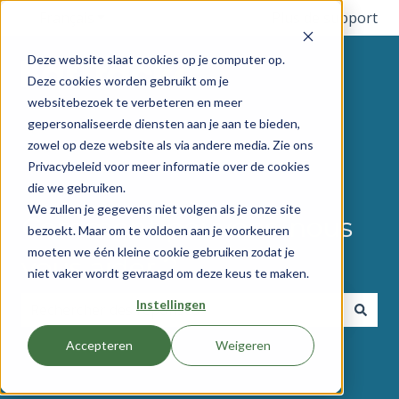
Français
Afficher le sous-menu pour les traductions
Plus de support
Deze website slaat cookies op je computer op.
Deze cookies worden gebruikt om je
websitebezoek te verbeteren en meer
gepersonaliseerde diensten aan je aan te bieden,
zowel op deze website als via andere media. Zie ons
Privacybeleid voor meer informatie over de cookies
die we gebruiken.
We zullen je gegevens niet volgen als je onze site
Comment pouvons-nous
bezoekt. Maar om te voldoen aan je voorkeuren
moeten we één kleine cookie gebruiken zodat je
vous aider ?
niet vaker wordt gevraagd om deze keus te maken.
Instellingen
Il n'y a aucune suggestion car le champ de recherche 
Accepteren
Weigeren