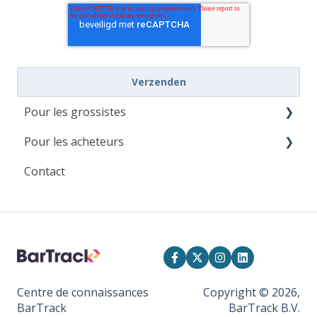
Pour les grossistes
Pour les acheteurs
Démarrage pour les grossistes
Contact
Paramètres
Commencer avec BarTrack
Gestion client & Support
Compte et facturation
Bestellingen ontvangen
Mes listes
Services VMI
Mon stock
Vidéos d'instruction
Mes commandes
Centre de connaissances
Copyright © 2026,
BarTrack
BarTrack B.V.