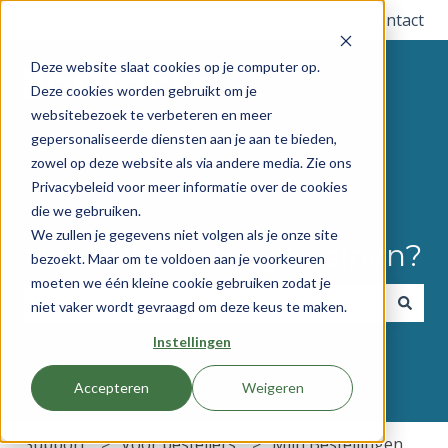
Nederlands
Submenu tonen voor vertalingen
Contact
Deze website slaat cookies op je computer op.
Deze cookies worden gebruikt om je
websitebezoek te verbeteren en meer
gepersonaliseerde diensten aan je aan te bieden,
zowel op deze website als via andere media. Zie ons
Privacybeleid voor meer informatie over de cookies
die we gebruiken.
We zullen je gegevens niet volgen als je onze site
Hoe kunnen we je helpen?
bezoekt. Maar om te voldoen aan je voorkeuren
moeten we één kleine cookie gebruiken zodat je
niet vaker wordt gevraagd om deze keus te maken.
Er zijn geen suggesties want het zoekveld is leeg.
Instellingen
Accepteren
Weigeren
Support
Voor bestellers
Mijn Bestellingen