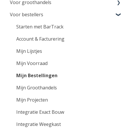
Voor groothandels
Voor bestellers
Aan de slag voor groothandels
Instellingen
Starten met BarTrack
Klant beheer & support
Account & Facturering
Bestellingen ontvangen
Mijn Lijstjes
Integratie Exact Online
Mijn Voorraad
VMI Services
Mijn Bestellingen
Instructie video's
Mijn Groothandels
Mijn Projecten
Integratie Exact Bouw
Integratie Weegkast