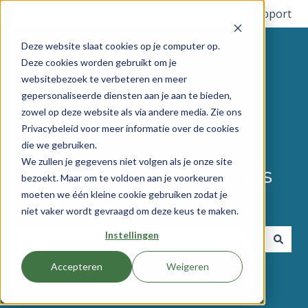
Français
Afficher le sous-menu pour les traductions
Plus de support
Deze website slaat cookies op je computer op.
Deze cookies worden gebruikt om je
websitebezoek te verbeteren en meer
gepersonaliseerde diensten aan je aan te bieden,
zowel op deze website als via andere media. Zie ons
Privacybeleid voor meer informatie over de cookies
die we gebruiken.
We zullen je gegevens niet volgen als je onze site
Comment pouvons-nous
bezoekt. Maar om te voldoen aan je voorkeuren
moeten we één kleine cookie gebruiken zodat je
vous aider ?
niet vaker wordt gevraagd om deze keus te maken.
Instellingen
Il n'y a aucune suggestion car le champ de recherche 
Accepteren
Weigeren