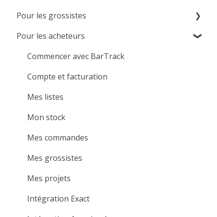
Pour les grossistes
Pour les acheteurs
Démarrage pour les grossistes
Paramètres
Commencer avec BarTrack
Gestion client & Support
Compte et facturation
Bestellingen ontvangen
Mes listes
Services VMI
Mon stock
Vidéos d'instruction
Mes commandes
Mes grossistes
Mes projets
Intégration Exact