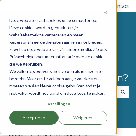
Nederlands
Submenu tonen voor vertalingen
Contact
Deze website slaat cookies op je computer op.
Deze cookies worden gebruikt om je
websitebezoek te verbeteren en meer
gepersonaliseerde diensten aan je aan te bieden,
zowel op deze website als via andere media. Zie ons
Privacybeleid voor meer informatie over de cookies
die we gebruiken.
We zullen je gegevens niet volgen als je onze site
Hoe kunnen we je helpen?
bezoekt. Maar om te voldoen aan je voorkeuren
moeten we één kleine cookie gebruiken zodat je
niet vaker wordt gevraagd om deze keus te maken.
Er zijn geen suggesties want het zoekveld is leeg.
Instellingen
Accepteren
Weigeren
Support
Voor groothandels