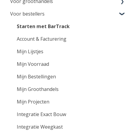
Voor groothandels
Voor bestellers
Aan de slag voor groothandels
Instellingen
Starten met BarTrack
Klant beheer & support
Account & Facturering
Bestellingen ontvangen
Mijn Lijstjes
Integratie Exact Online
Mijn Voorraad
VMI Services
Mijn Bestellingen
Instructie video's
Mijn Groothandels
Mijn Projecten
Integratie Exact Bouw
Integratie Weegkast