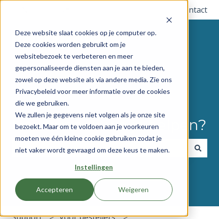
Nederlands
Submenu tonen voor vertalingen
Contact
Deze website slaat cookies op je computer op.
Deze cookies worden gebruikt om je
websitebezoek te verbeteren en meer
gepersonaliseerde diensten aan je aan te bieden,
zowel op deze website als via andere media. Zie ons
Privacybeleid voor meer informatie over de cookies
die we gebruiken.
We zullen je gegevens niet volgen als je onze site
Hoe kunnen we je helpen?
bezoekt. Maar om te voldoen aan je voorkeuren
moeten we één kleine cookie gebruiken zodat je
niet vaker wordt gevraagd om deze keus te maken.
Er zijn geen suggesties want het zoekveld is leeg.
Instellingen
Accepteren
Weigeren
Support
Voor bestellers