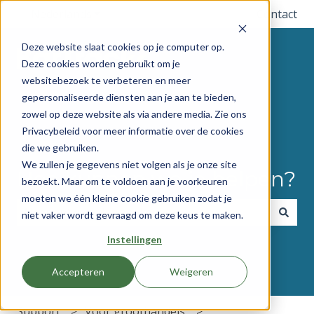
Nederlands
Submenu tonen voor vertalingen
Contact
Deze website slaat cookies op je computer op.
Deze cookies worden gebruikt om je
websitebezoek te verbeteren en meer
gepersonaliseerde diensten aan je aan te bieden,
zowel op deze website als via andere media. Zie ons
Privacybeleid voor meer informatie over de cookies
die we gebruiken.
We zullen je gegevens niet volgen als je onze site
Hoe kunnen we je helpen?
bezoekt. Maar om te voldoen aan je voorkeuren
moeten we één kleine cookie gebruiken zodat je
niet vaker wordt gevraagd om deze keus te maken.
Er zijn geen suggesties want het zoekveld is leeg.
Instellingen
Accepteren
Weigeren
Support
Voor groothandels