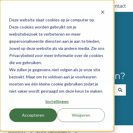
Nederlands
Submenu tonen voor vertalingen
Contact
Deze website slaat cookies op je computer op.
Deze cookies worden gebruikt om je
websitebezoek te verbeteren en meer
gepersonaliseerde diensten aan je aan te bieden,
zowel op deze website als via andere media. Zie ons
Privacybeleid voor meer informatie over de cookies
die we gebruiken.
We zullen je gegevens niet volgen als je onze site
Hoe kunnen we je helpen?
bezoekt. Maar om te voldoen aan je voorkeuren
moeten we één kleine cookie gebruiken zodat je
niet vaker wordt gevraagd om deze keus te maken.
Er zijn geen suggesties want het zoekveld is leeg.
Instellingen
Accepteren
Weigeren
Support
Voor bestellers