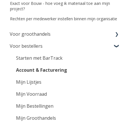
Exact voor Bouw - hoe voeg ik materiaal toe aan mijn
project?
Rechten per medewerker instellen binnen mijn organisatie
Voor groothandels
Voor bestellers
Aan de slag voor groothandels
Instellingen
Starten met BarTrack
Klant beheer & support
Account & Facturering
Bestellingen ontvangen
Mijn Lijstjes
Integratie Exact Online
Mijn Voorraad
VMI Services
Mijn Bestellingen
Instructie video's
Mijn Groothandels