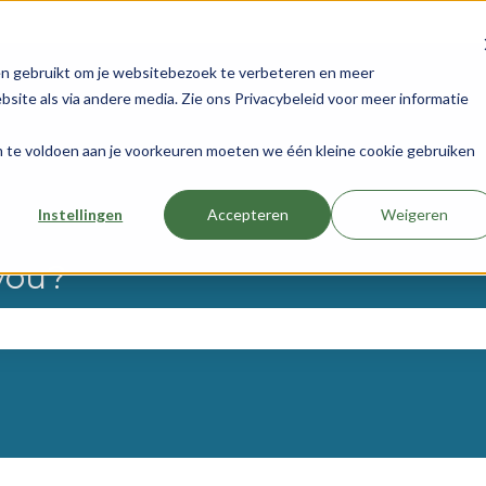
tions
en gebruikt om je websitebezoek te verbeteren en meer
site als via andere media. Zie ons Privacybeleid voor meer informatie
om te voldoen aan je voorkeuren moeten we één kleine cookie gebruiken
Instellingen
Accepteren
Weigeren
you?
the search field is empty.