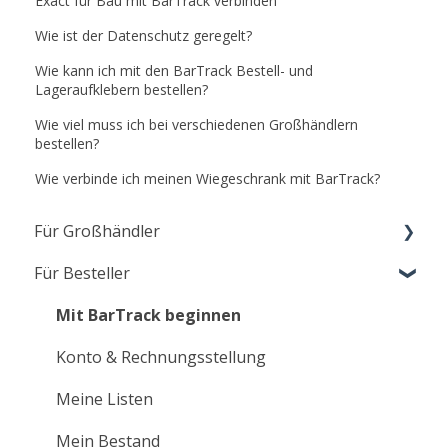
Exact für Bau mit BarTrack verbinden
Wie ist der Datenschutz geregelt?
Wie kann ich mit den BarTrack Bestell- und
Lageraufklebern bestellen?
Wie viel muss ich bei verschiedenen Großhändlern
bestellen?
Wie verbinde ich meinen Wiegeschrank mit BarTrack?
Für Großhändler
Für Besteller
Start für Großhändler
Einstellungen
Mit BarTrack beginnen
Kundenverwaltung & Support
Konto & Rechnungsstellung
Bestellungen erhalten
Meine Listen
VMI-Dienstleistungen
Mein Bestand