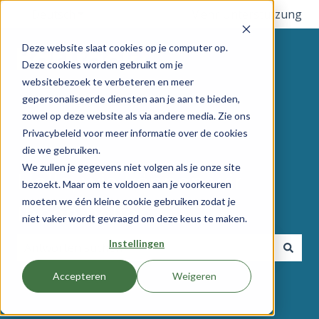
Deutsch
Untermenü für Übersetzungen anzeigen
Mehr Unterstützung
Deze website slaat cookies op je computer op.
Deze cookies worden gebruikt om je
websitebezoek te verbeteren en meer
gepersonaliseerde diensten aan je aan te bieden,
zowel op deze website als via andere media. Zie ons
Privacybeleid voor meer informatie over de cookies
die we gebruiken.
We zullen je gegevens niet volgen als je onze site
Hallo, wie können wir
bezoekt. Maar om te voldoen aan je voorkeuren
moeten we één kleine cookie gebruiken zodat je
Ihnen helfen?
niet vaker wordt gevraagd om deze keus te maken.
Instellingen
Es gibt keine Vorschläge, da das Suchfeld leer ist.
Accepteren
Weigeren