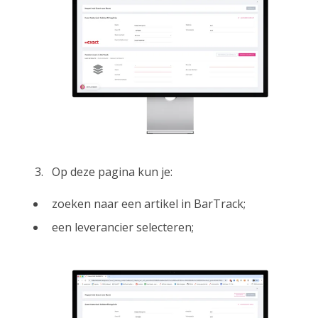
O
p
d
ez
e pagina kun je:
zoeken naar een artikel in BarTrack;
een leverancier selecteren;