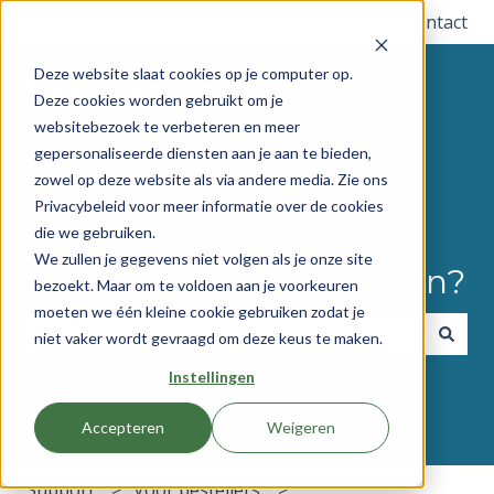
Nederlands
Submenu tonen voor vertalingen
Contact
Deze website slaat cookies op je computer op.
Deze cookies worden gebruikt om je
websitebezoek te verbeteren en meer
gepersonaliseerde diensten aan je aan te bieden,
zowel op deze website als via andere media. Zie ons
Privacybeleid voor meer informatie over de cookies
die we gebruiken.
We zullen je gegevens niet volgen als je onze site
Hoe kunnen we je helpen?
bezoekt. Maar om te voldoen aan je voorkeuren
moeten we één kleine cookie gebruiken zodat je
niet vaker wordt gevraagd om deze keus te maken.
Er zijn geen suggesties want het zoekveld is leeg.
Instellingen
Accepteren
Weigeren
Support
Voor bestellers