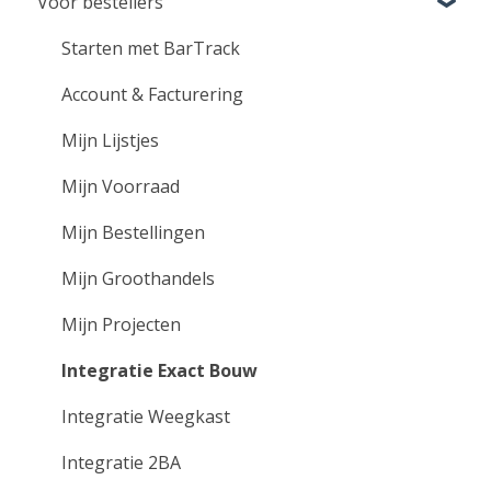
Voor bestellers
Aan de slag voor groothandels
Instellingen
Starten met BarTrack
Klant beheer & support
Account & Facturering
Bestellingen ontvangen
Mijn Lijstjes
Integratie Exact Online
Mijn Voorraad
VMI Services
Mijn Bestellingen
Instructie video's
Mijn Groothandels
Mijn Projecten
Integratie Exact Bouw
Integratie Weegkast
Integratie 2BA